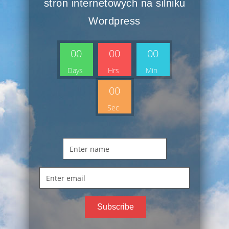
stron internetowych na silniku
Wordpress
00
00
00
Days
Hrs
Min
00
Sec
Name
Email
Subscribe